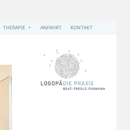
ädie Praxis Beati Fresle-Fugmann in
von Sprach-, Sprech-, Stimm-, Schluck- und Hörstörungen
THERAPIE
ANFAHRT
KONTAKT
urg
Primary
Sidebar