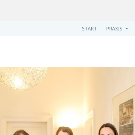
Logop
Therapie 
START
PRAXIS
Freib